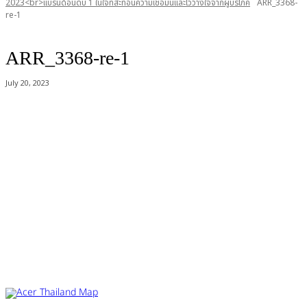
2023<br>แบรนด์อันดับ 1 ในใจที่สะท้อนความเชื่อมั่นและไว้วางใจจากผู้บริโภค
ARR_3368-
re-1
ARR_3368-re-1
July 20, 2023
Acer Computer Co.,Ltd. (Head office) เลขที่ 493/7-8 ถนนนางลิ้นจี่ แขวง
ช่องนนทรี เขตยานนาวา กรุงเทพฯ 10120
Product Info Line 02-825-9600 Technical Inquiry 02-825-9645