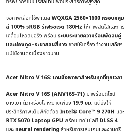
ทรัพยากรแบบเรียลไทม์เพื่อประสิทธิภาพสูงสุด
จอภาพเลือกใช้พาเนล
WQXGA 2560×1600
ครอบคลุม
สี
100% sRGB
รีเฟรชเรต
180Hz
ให้ภาพสดใสและการ
เคลื่อนไหวสมจริง พร้อม
ระบบระบายความร้อนพัดลมคู่
และช่องดูด
–
ระบายลมสี่ทาง
ช่วยให้เครื่องทำงานเสถียร
แม้ใช้งานต่อเนื่องยาวนาน
Acer Nitro V 16S:
เกมมิ่งพกพาสำหรับทุกที่ทุกเวลา
Acer Nitro V 16S (ANV16S-71)
มาพร้อมดีไซน์
บางเบา ตัวเครื่องโลหะบางเพียง
19.9
มม
.
แต่ยังให้
ประสิทธิภาพเต็มพิกัดด้วย
Intel® Core™ 9 270H
และ
RTX 5070 Laptop GPU
พร้อมเทคโนโลยี
DLSS 4
และ
neural rendering
สำหรับการเล่นเกมและงานครี