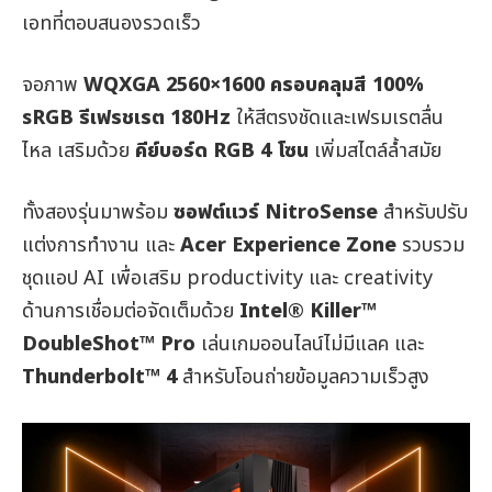
เอทที่ตอบสนองรวดเร็ว
จอภาพ
WQXGA 2560×1600
ครอบคลุมสี
100%
sRGB
รีเฟรชเรต
180Hz
ให้สีตรงชัดและเฟรมเรตลื่น
ไหล เสริมด้วย
คีย์บอร์ด
RGB 4
โซน
เพิ่มสไตล์ล้ำสมัย
ทั้งสองรุ่นมาพร้อม
ซอฟต์แวร์
NitroSense
สำหรับปรับ
แต่งการทำงาน และ
Acer Experience Zone
รวบรวม
ชุดแอป AI เพื่อเสริม productivity และ creativity
ด้านการเชื่อมต่อจัดเต็มด้วย
Intel® Killer™
DoubleShot™ Pro
เล่นเกมออนไลน์ไม่มีแลค และ
Thunderbolt™ 4
สำหรับโอนถ่ายข้อมูลความเร็วสูง