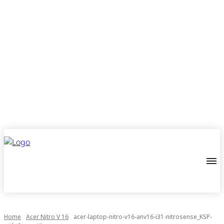
Home
Acer Nitro V 16
acer-laptop-nitro-v16-anv16-i31-nitrosense_KSP-