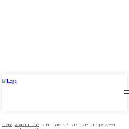
Home
Acer Nitro V 16
acer-laptop-nitro-v16-anv16-i31-agw-screen-