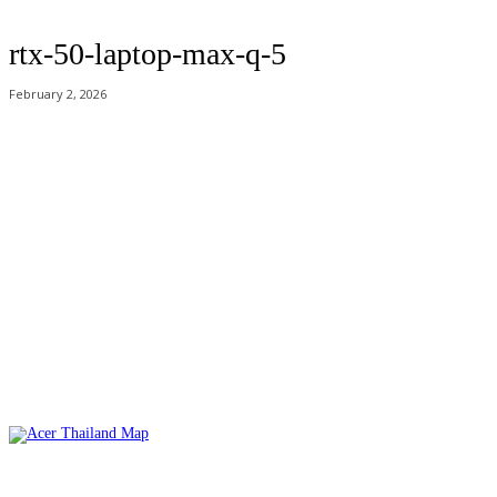
rtx-50-laptop-max-q-5
February 2, 2026
Acer Computer Co.,Ltd. (Head office) เลขที่ 493/7-8 ถนนนางลิ้นจี่ แขวง
ช่องนนทรี เขตยานนาวา กรุงเทพฯ 10120
Product Info Line 02-825-9600 Technical Inquiry 02-825-9645