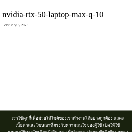
nvidia-rtx-50-laptop-max-q-10
February 5, 2026
Acer Computer Co.,Ltd. (Head office) เลขที่ 493/7-8 ถนนนางลิ้นจี่ แขวง
ช่องนนทรี เขตยานนาวา กรุงเทพฯ 10120
Product Info Line 02-825-9600 Technical Inquiry 02-825-9645
เราใช้คุกกี้เพื่อช่วยให้ไซต์ของเราทำงานได้อย่างถูกต้อง แสดง
เนื้อหาและโฆษณาที่ตรงกับความสนใจของผู้ใช้ เปิดให้ใช้