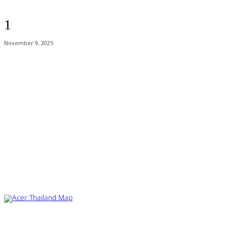
1
November 9, 2025
Acer Computer Co.,Ltd. (Head office) เลขที่ 493/7-8 ถนนนางลิ้นจี่ แขวง
ช่องนนทรี เขตยานนาวา กรุงเทพฯ 10120
Product Info Line 02-825-9600 Technical Inquiry 02-825-9645