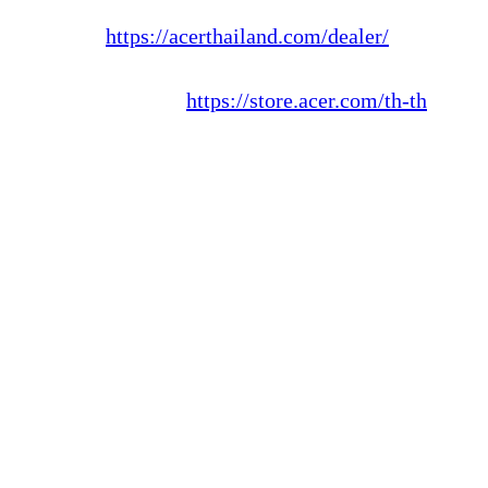
หาซื้อได้ที่ร้านค้าตัวแทนจำหน่ายทั่วประเทศ ตรวจ
สอบได้ที่ :
https://acerthailand.com/dealer/
และ
Acer Store สาขา โรบินสัน กาญจนบุรี ชั้น 2 หรือ
Acer Online Store :
https://store.acer.com/th-th
1. ข้อมูลจำเพาะอาจต่างออกไปตามรุ่นและ/หรือภูมิภาค ทุกรุ่นมีจำนวนจำกัด
2. การใช้งานทั้งสามโหมดต้องเสียบอะแดปเตอร์ AC เข้ากับแล็ปท็อป
3. เปิดใช้งานได้เฉพาะเมื่อไม่ได้เสียบอะแดปเตอร์ AC เท่านั้น