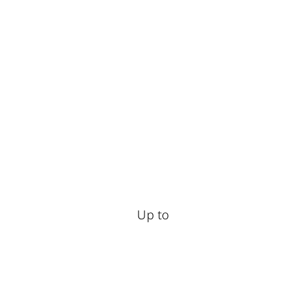
Laptop GPU
(194 AI TOPS)
สูงสุด
60W MGP
พร้อม Dynamic Boost
Up to
MUX Switch
Equipped