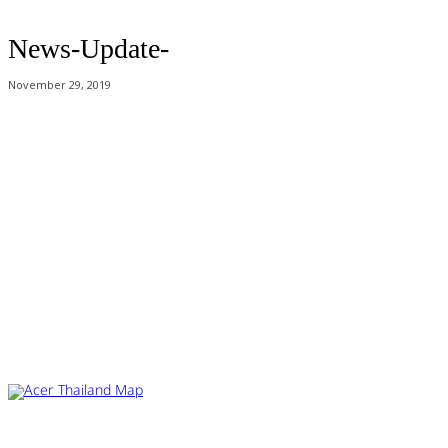
News-Update-
November 29, 2019
Acer Computer Co.,Ltd. (Head office) เลขที่ 493/7-8 ถนนนางลิ้นจี่ แขวง
ช่องนนทรี เขตยานนาวา กรุงเทพฯ 10120
Product Info Line 02-825-9600 Technical Inquiry 02-825-9645