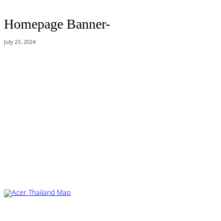
Homepage Banner-
July 23, 2024
Acer Computer Co.,Ltd. (Head office) เลขที่ 493/7-8 ถนนนางลิ้นจี่ แขวง
ช่องนนทรี เขตยานนาวา กรุงเทพฯ 10120
Product Info Line 02-825-9600 Technical Inquiry 02-825-9645