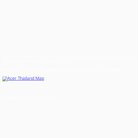
Acer Computer Co.,Ltd. (Head office) เลขที่ 493/7-8 ถนนนางลิ้นจี่ แขวง
ช่องนนทรี เขตยานนาวา กรุงเทพฯ 10120
Product Info Line 02-825-9600 Technical Inquiry 02-825-9645
ศูนย์บริการ
|
ตัวแทนจำหน่าย