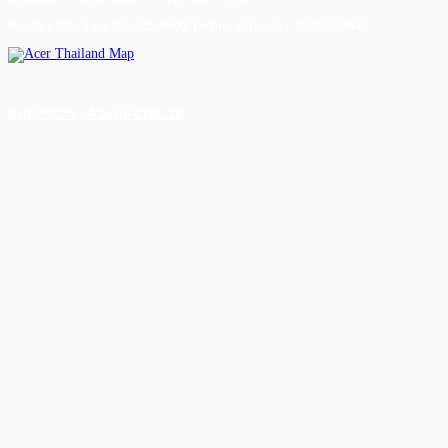
Product Info Line 02-825-9600 Technical Inquiry 02-825-9645
ศูนย์บริการ
|
ตัวแทนจำหน่าย