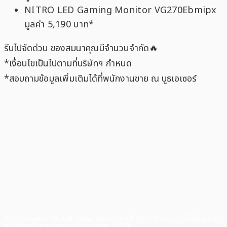
NITRO LED Gaming Monitor VG270Ebmipx
มูลค่า 5,190 บาท*
รีบไปจัดด่วน ของสมนาคุณมีจำนวนจำกัด🔥
*เงื่อนไขเป็นไปตามที่บริษัทฯ กำหนด
*สอบถามข้อมูลเพิ่มเติมได้ที่พนักงานขาย ณ บูธเอเซอร์
Acer Computer Co.,Ltd. (Head office) เลขที่ 493/7-8 ถนนนางลิ้นจี่ แขวง
ช่องนนทรี เขตยานนาวา กรุงเทพฯ 10120