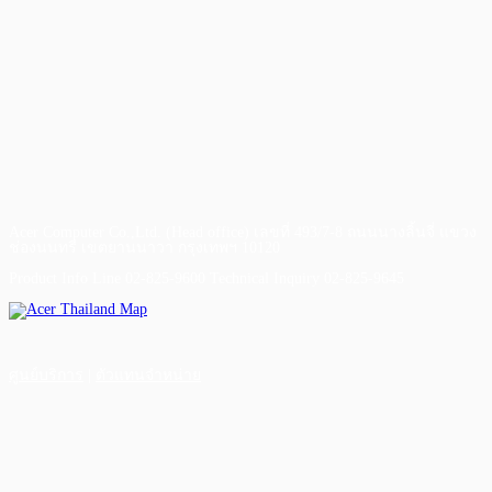
Acer Computer Co.,Ltd. (Head office) เลขที่ 493/7-8 ถนนนางลิ้นจี่ แขวง
ช่องนนทรี เขตยานนาวา กรุงเทพฯ 10120
Product Info Line 02-825-9600 Technical Inquiry 02-825-9645
ศูนย์บริการ
|
ตัวแทนจำหน่าย