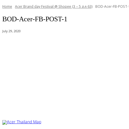
Home
Acer Brand day Festival @ Shopee (3 – 5 ส.ค 63)
BOD-Acer-FB-POST-
BOD-Acer-FB-POST-1
July 29, 2020
Acer Computer Co.,Ltd. (Head office) เลขที่ 493/7-8 ถนนนางลิ้นจี่ แขว
Product Info Line 02-825-9600 Technical Inquiry 02-825-9645