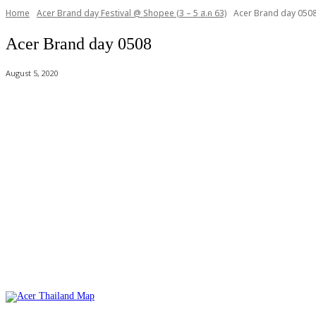
Home
Acer Brand day Festival @ Shopee (3 – 5 ส.ค 63)
Acer Brand day 050
Acer Brand day 0508
August 5, 2020
Acer Computer Co.,Ltd. (Head office) เลขที่ 493/7-8 ถนนนางลิ้นจี่ แข
Product Info Line 02-825-9600 Technical Inquiry 02-825-9645