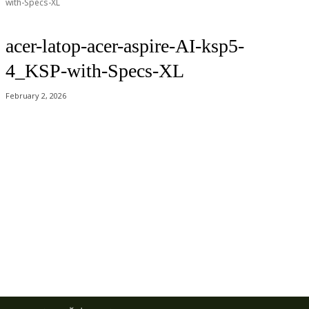
with-Specs-XL
acer-latop-acer-aspire-AI-ksp5-
4_KSP-with-Specs-XL
February 2, 2026
Acer Computer Co.,Ltd. (Head office) เลขที่ 493/7-8 ถนนนางลิ้นจี่ แขวง
ช่องนนทรี เขตยานนาวา กรุงเทพฯ 10120
Product Info Line 02-825-9600 Technical Inquiry 02-825-9645