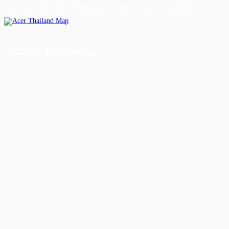
Product Info Line 02-825-9600 Technical Inquiry 02-825-9645
ศูนย์บริการ
|
ตัวแทนจำหน่าย