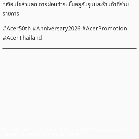
*เงื่อนไขส่วนลด การผ่อนชำระ ขึ้นอยู่กับรุ่นและร้านค้าที่ร่วม
รายการ
#Acer50th #Anniversary2026 #AcerPromotion
#AcerThailand
Acer Computer Co.,Ltd. (Head office) เลขที่ 493/7-8 ถนนนางลิ้นจี่ แขวง
ช่องนนทรี เขตยานนาวา กรุงเทพฯ 10120