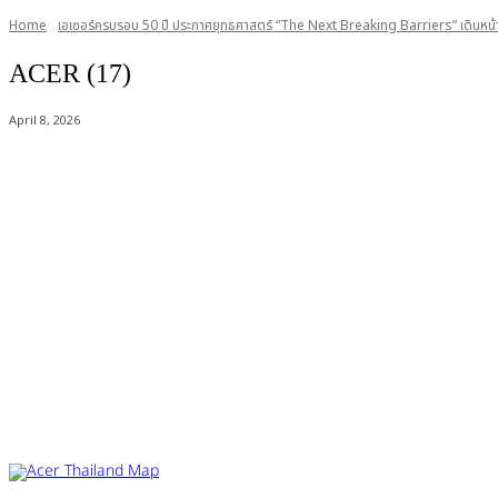
Home
เอเซอร์ครบรอบ 50 ปี ประกาศยุทธศาสตร์ “The Next Breaking Barriers” เดินหน้าสู
ACER (17)
April 8, 2026
Acer Computer Co.,Ltd. (Head office) เลขที่ 493/7-8 ถนนนางลิ้นจี่ แขว
Product Info Line 02-825-9600 Technical Inquiry 02-825-9645