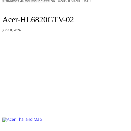
โปรเจกเตอร์ 4K ตอบโจทย์ทุกไลฟ์สไตล์
Acer-HL6820GTV-02
Acer-HL6820GTV-02
June 8, 2026
Acer Computer Co.,Ltd. (Head office) เลขที่ 493/7-8 ถนนนางลิ้นจี่ แขวง
ช่องนนทรี เขตยานนาวา กรุงเทพฯ 10120
Product Info Line 02-825-9600 Technical Inquiry 02-825-9645