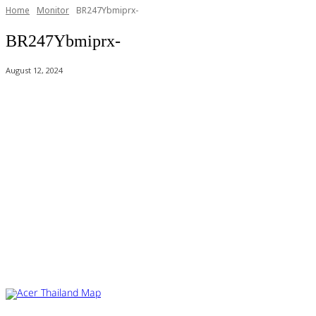
Home
Monitor
BR247Ybmiprx-
BR247Ybmiprx-
August 12, 2024
Acer Computer Co.,Ltd. (Head office) เลขที่ 493/7-8 ถนนนางลิ้นจี่ แขว
Product Info Line 02-825-9600 Technical Inquiry 02-825-9645