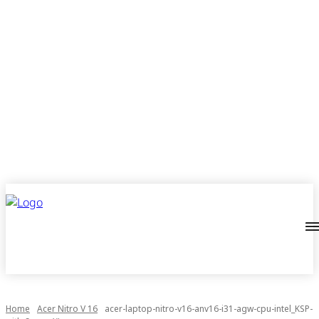
Home
Acer Nitro V 16
acer-laptop-nitro-v16-anv16-i31-agw-cpu-intel_KSP-